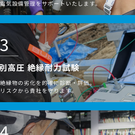
電気設備管理をサポートいたします。
3
別高圧 絶縁耐力試験
い絶縁物の劣化を的確に診断・評価。
リスクから貴社を守ります。
4