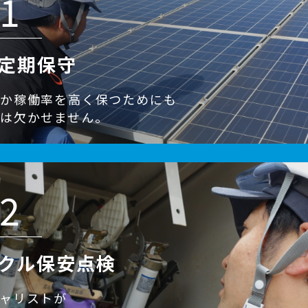
1
定期保守
ほか稼働率を高く保つためにも
は欠かせません。
2
クル保安点検
ャリストが