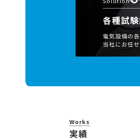
Solution
各種試験
電気設備の
当社にお任
Works
実績