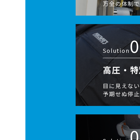
万全の体制で
0
Solution
高圧・特
目に見えな
予期せぬ停止
0