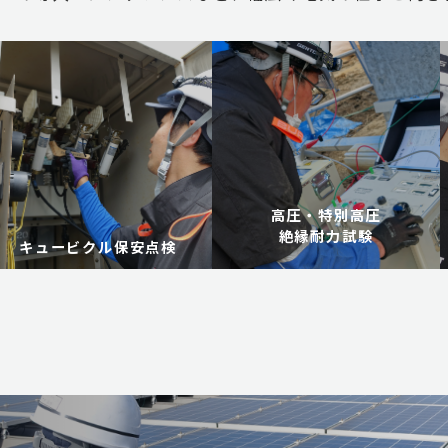
高圧・特別高圧
絶縁耐力試験
キュービクル保安点検