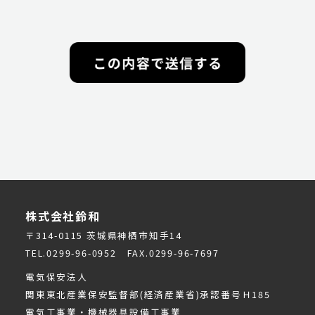
保ち、個人情報への不正アクセス・紛失・破損・改ざ
ん・漏洩などを防止するため、セキュリティシステム
の維持・管理体制の整備・社員教育の徹底等の必要な
措置を講じ、安全対策を実施し個人情報の厳重な管理
を行ないます。
【個人情報の利用目的】
本ウェブサイトでは、お客様からのお問い合わせ時
に、お名前、e-mailアドレス、電話番号等の個人情報
をご登録いただく場合がございますが、これらの個人
情報はご提供いただく際の目的以外では利用いたしま
せん。お客さまからお預かりした個人情報は、当社か
らのご連絡や業務のご案内やご質問に対する回答とし
て、電子メールや資料のご送付に利用いたします。
【個人情報の第三者への開示・提供の禁止】
当社は、お客さまよりお預かりした個人情報を適切に
株式会社鈴和
管理し、次のいずれかに該当する場合を除き、個人情
〒314-0115 茨城県神栖市知手14
報を第三者に開示いたしません。
TEL.0299-96-0952 FAX.0299-96-7697
・お客さまの同意がある場合
・お客さまが希望されるサービスを行なうために当社
電気保安法人
が業務を委託する業者に対して開示する場合
関東東北産業保安監督部(経済産業省)承認番号Ｈ185
・法令に基づき開示することが必要である場合
電気工事業・機械器具設備工事業